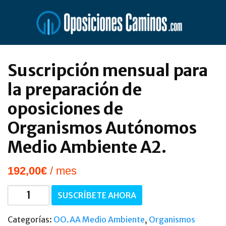
Saltar
al
contenido
Suscripción mensual para
la preparación de
oposiciones de
Organismos Autónomos
Medio Ambiente A2.
192,00
€
/ mes
Suscripción
SUSCRÍBETE AHORA
mensual
para
Categorías:
OO.AA Medio Ambiente
,
Organismos