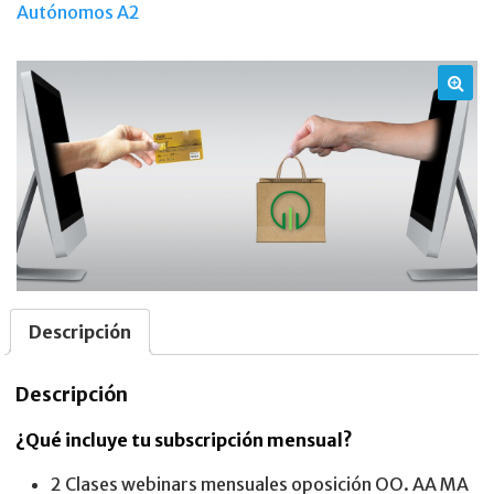
la
Autónomos A2
preparación
de
oposiciones
de
🔍
Organismos
Autónomos
Medio
Ambiente
A2.
cantidad
Descripción
Descripción
¿Qué incluye tu subscripción mensual?
2 Clases webinars mensuales oposición OO. AA MA