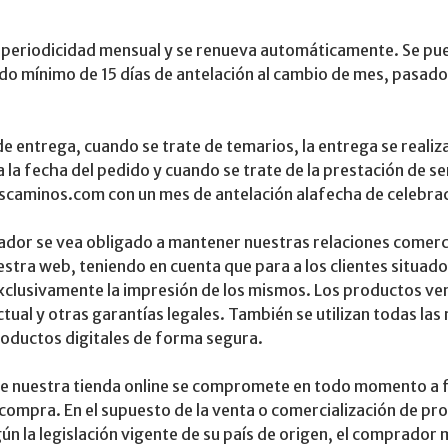
on periodicidad mensual y se renueva automáticamente. Se pue
o mínimo de 15 días de antelación al cambio de mes, pasado e
 de entrega, cuando se trate de temarios, la entrega se real
 la fecha del pedido y cuando se trate de la prestación de s
nescaminos.com con un mes de antelación alafecha de celebra
dor se vea obligado a mantener nuestras relaciones comerci
stra web, teniendo en cuenta que para a los clientes situado
exclusivamente la impresión de los mismos. Los productos v
ual y otras garantías legales. También se utilizan todas las
productos digitales de forma segura.
e de nuestra tienda online se compromete en todo momento a f
 compra. En el supuesto de la venta o comercialización de pr
la legislación vigente de su país de origen, el comprador 