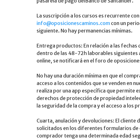
pasarela de pago delBanco de Santander.
La suscripción a los cursos es recurrente c
info@oposicionescaminos.com
con un period
siguiente. No hay permanencias mínimas.
Entrega productos: En relación a las fechas
dentro de las 48-72h laborables siguientes a
online, se notificará en el foro de oposicio
No hay una duración mínima en que el compra
acceso a los contenidos que se venden en nue
realiza por una app específica que permite 
derechos de protección de propiedad intelect
la seguridad de la compra y el acceso a los 
Cuarta, anulación y devoluciones: El client
solicitados en los diferentes formularios de
comprador tenga una determinada edad según 