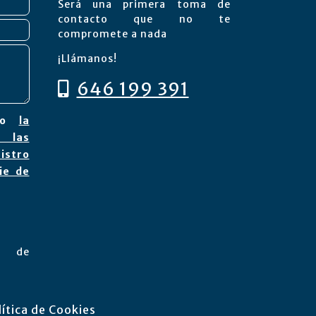
Será una primera toma de
contacto que no te
compromete a nada
¡Llámanos!
646 199 391
pto
la
 las
istro
ie de
n de
lítica de Cookies