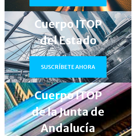
Cuerpo ITOP
del Estado
SUSCRÍBETE AHORA
Cuerpo ITOP
de la
Junta de
Andalucía