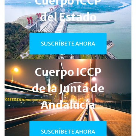
Cuerpo ICCP
del Estado
SUSCRÍBETE AHORA
Cuerpo ICCP
de la
Junta de
Andalucía
SUSCRÍBETE AHORA