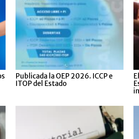
os
Publicada la OEP 2026. ICCP e
E
.
ITOP del Estado
E
i