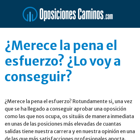
Saltar
al
contenido
¿Merece la pena el
esfuerzo? ¿Lo voy a
conseguir?
¿Merece la pena el esfuerzo? Rotundamente si, una vez
que se ha llegado a conseguir aprobar una oposición
como las que nos ocupa, os situáis de manera inmediata
en unas de las posiciones más elevadas de cuantas
salidas tiene nuestra carrera y en nuestra opinión en una
de las que más satisfacciones profesionales aporta.​